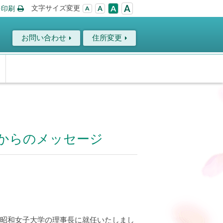
A
文字サイズ変更
A
を印刷
A
A
お問い合わせ
住所変更
長からのメッセージ
、昭和女子大学の理事長に就任いたしまし