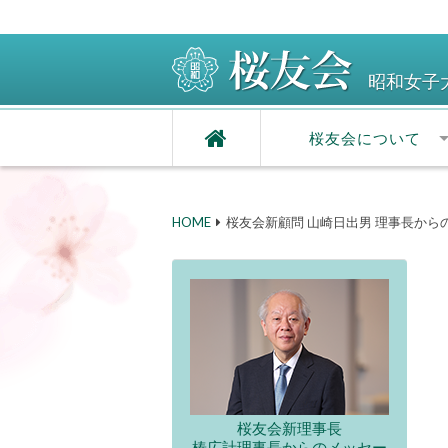
昭和女子
桜友会について
HOME
桜友会新顧問 山崎日出男 理事長から
桜友会新理事長
椿広計理事長からのメッセー