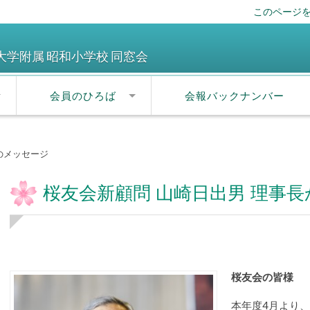
このページ
大学附属 昭和小学校 同窓会
会員のひろば
会報バックナンバー
のメッセージ
桜友会新顧問 山崎日出男 理事
桜友会の皆様
本年度4月より