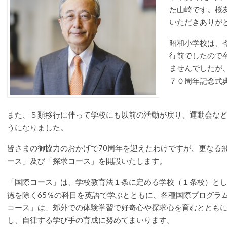
た山崎です。桜
いただきありが
昭和小学校は、
行前でしたので
ませんでしたが
７０周年記念式
また、５類移行に伴って学校にも以前の活動が戻り、運動会な
うになりました。
皆さまの御協力のおかげで70周年を迎えたわけですが、更なる
ース」及び「探求コース」を開設いたします。
「国際コース」は、学校教育法１条に定める学校（１条校）と
徳を除く65％の科目を英語で学ぶとともに、各種国際プログラ
コース」は、郊外での体験学習で好奇心や探求心を育むととも
し、自律する学び手の育成に努めてまいります。