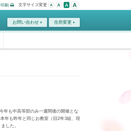
A
文字サイズ変更
A
を印刷
A
A
お問い合わせ
住所変更
告
て、今年も中高等部のみ一週間後の開催とな
本年も昨年と同じお教室（旧2年3組、現
きました。