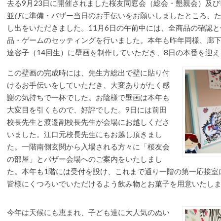
去る9月23日に開催されました桜友同窓会（総会・懇親会）及び
並びに準備・バザー当日のお手伝いをお願いしましたところ、
し出をいただきました。11月6日の午前中には、全商品の確認
品・ゲームのセッティングを行いました。本年も昨年同様、廊下
達容子（14回生）に壁画を制作していただき、8日の本番を迎
この壁画の完成時には、先生方総出で壁に貼り付
けるお手伝いをしていただき、大変ありがたく感
謝の気持ちで一杯でした。お陰様で壁画は本年も
大変目を引くもので、好評でした。9日には前田
校長先生と渡邉副校長先生が会場にお越しくださ
いました。江口元校長先生にもお越し頂きまし
た。一階南側玄関から入場される方々に「桜友会
の部屋」とバザー会場へのご案内をいたしまし
た。本年も1階には受付を設け、これまで通り一階の第一応接室
皆様にくつろいでいただけるよう飲み物とお菓子を用意いたし
今年は天候にも恵まれ、子ども達に大人気のぬい