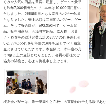
ぐみや人気の商品を豊富に用意し、ゲームの景品
も昨年7,000個出たので、本年は10,000個用意い
たしました。2日間両日とも大盛況のバザー会場
となりました。売上総額は二日間のバザー、ゲー
ム、そして寄合計が、692,050円で、ゲーム景
品、販売用商品、会場設営用品、飲み物・お菓
子・昼食等の総諸経費合計の297,495円を差し引
いた394,555円を初等部の周年祝金とすべく積立
金とさせていただきます。本金額は、昨年度の凡
そ3倍以上の金額となりました。会員の皆様のご
協力の賜物と、心より御礼申し上げます。
桜友会バザーは、唯一卒業生と在校生の直接触れ合える場であ