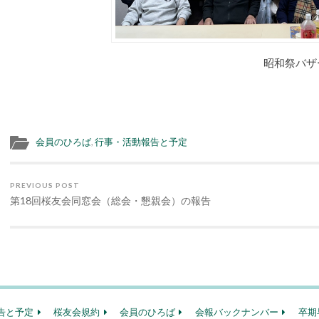
昭和祭バザ
会員のひろば
,
行事・活動報告と予定
PREVIOUS POST
第18回桜友会同窓会（総会・懇親会）の報告
告と予定
桜友会規約
会員のひろば
会報バックナンバー
卒期