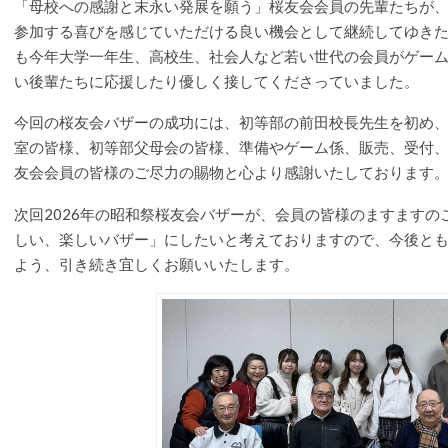
「母校への感謝と末永い発展を願う」桜友会会員の先輩たちが
参加する喜びを感じていただける良い機会として継続してゆき
も今年大学一年生、高校生、社会人など若い世代の会員がゲー
い後輩たちに応援したり優しく接してくださっていました。
今回の桜友会バザーの成功には、初等部の前田校長先生を初め
室の皆様、初等部父母会の皆様、準備やゲーム係、販売、受付
友会会員の皆様のご尽力の賜物と心より感謝いたしております
次回2026年の昭和祭桜友会バザーが、会員の皆様のますます
しい、楽しいバザー」にしたいと考えておりますので、今後と
よう、引き続き宜しくお願いいたします。