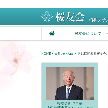
昭和女子
桜友会について
HOME
会員のひろば
第11回昭和祭桜友会
桜友会新理事長
椿広計理事長からのメッセー